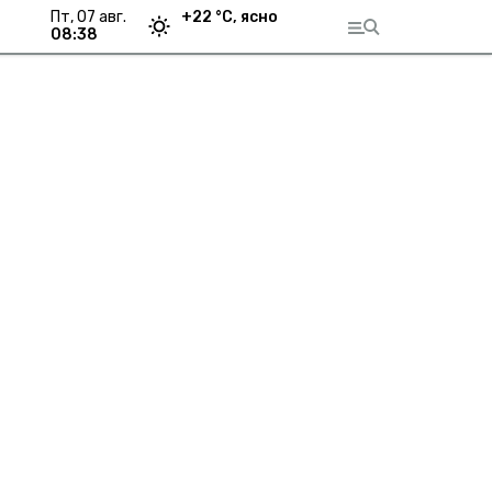
пт, 07 авг.
+
22
°С,
ясно
08:38