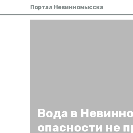
Портал Невинномысска
Вода в Невинн
опасности не 