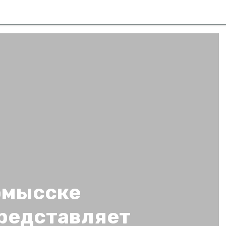
омысске
представляет