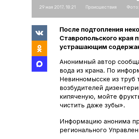
29 мая 2017, 18:21
Происшествия
Фото:
После подтопления нек
Ставропольского края 
устрашающим содержа
Анонимный автор сообща
вода из крана. По инфор
Невинномысске из труб 
возбудителей дизентерии
кипяченую, мойте фрукт
чистить даже зубы».
Информацию анонима пр
регионального Управлен