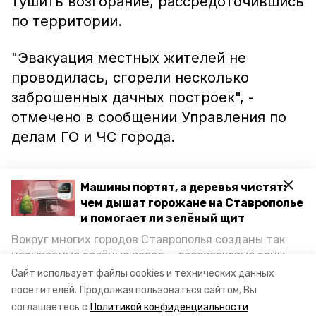
тушить возгорание, рассредоточившись
по территории.
"Эвакуация местных жителей не
проводилась, сгорели несколько
заброшенных дачных построек", -
отмечено в сообщении Управления по
делам ГО и ЧС города.
Предварительная версия происшествия
Машины портят, а деревья чистят:
- поджог.
чем дышат горожане на Ставрополье
и помогает ли зелёный щит
Напоминаем, ранее информпортал
Вокруг многих городов Ставрополья созданы так
Невинномысска сообщал о том, что
называемые зелёные пояса — лесопарковые зоны,
старые деревья представляют угрозу
снижающие негативное воздействие выхлопных
Сайт использует файлы cookies и технических данных
газов на атмосферу. Справляются ли они с
для пешеходов в городе.
посетителей.
Продолжая пользоваться сайтом, Вы
постоянно растущим потоком автотранспорта и
соглашаетесь с
Политикой конфиденциальности