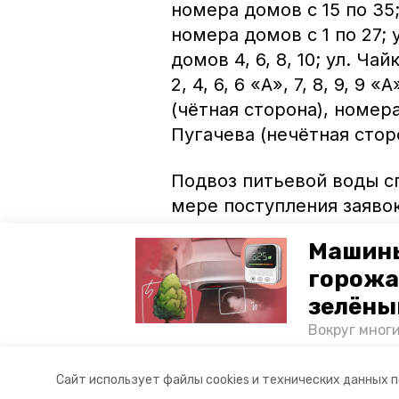
номера домов с 15 по 35
номера домов с 1 по 27; 
домов 4, 6, 8, 10; ул. Ч
2, 4, 6, 6 «А», 7, 8, 9, 9 
(чётная сторона), номера д
Пугачева (нечётная сторо
Подвоз питьевой воды с
мере поступления заявок
7-60-20.
Машины
горожа
Ранее информпортал Не
подачи электроэнергии.
зелёны
26 ноября.
Вокруг мног
лесопарковы
атмосферу. 
Авторы:
Наталья Саенко
Сайт использует файлы cookies и технических данных 
и каким воз