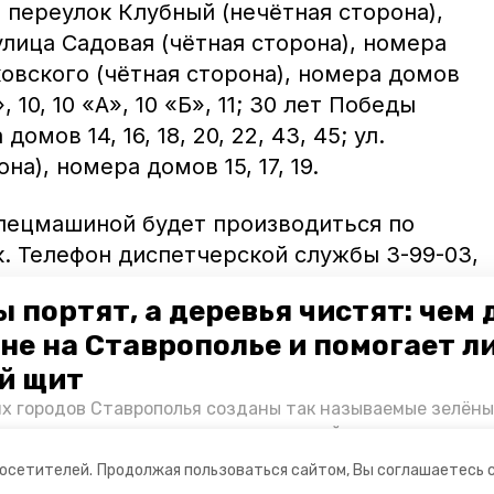
; переулок Клубный (нечётная сторона),
улица Садовая (чётная сторона), номера
айковского (чётная сторона), номера домов
«А», 10, 10 «А», 10 «Б», 11; 30 лет Победы
омов 14, 16, 18, 20, 22, 43, 45; ул.
на), номера домов 15, 17, 19.
пецмашиной будет производиться по
. Телефон диспетчерской службы 3-99-03,
 портят, а деревья чистят: чем
не на Ставрополье и помогает л
винномысска
сообщал
о приостановлении
 Ремонтные работы проводятся сегодня,
й щит
их городов Ставрополья созданы так называемые зелёны
е зоны, снижающие негативное воздействие выхлопных 
Справляются ли они с постоянно растущим потоком авт
посетителей.
Продолжая пользоваться сайтом, Вы соглашаетесь 
духом дышат жители края, узнала корреспондент «Побе