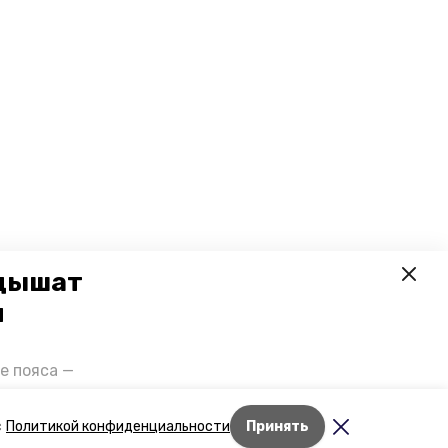
 дышат
и
е пояса —
газов на
отранспорта
Лента новостей
с
Политикой конфиденциальности
Принять
ды26».