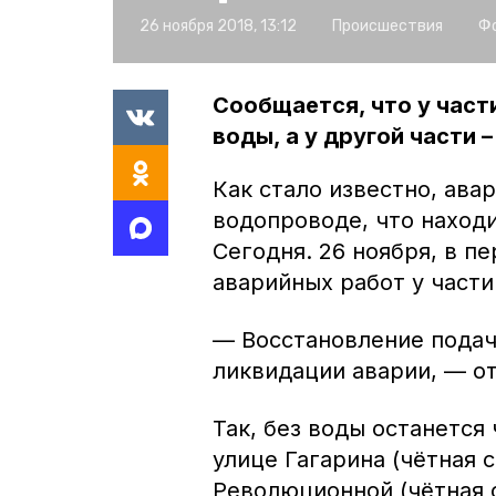
26 ноября 2018, 13:12
Происшествия
Фо
Сообщается, что у част
воды, а у другой части 
Как стало известно, ава
водопроводе, что находи
Сегодня. 26 ноября, в пе
аварийных работ у част
— Восстановление подач
ликвидации аварии, — о
Так, без воды останется
улице Гагарина (чётная с
Революционной (чётная с