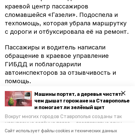
краевой центр пассажиров
сломавшейся «Газели». Подоспела и
техпомощь, которая убрала маршрутку
с дороги и отбуксировала её на ремонт.
Пассажиры и водитель написали
обращение в краевое управление
ГИБДД и поблагодарили
автоинспекторов за отзывчивость и
помощь.
Машины портят, а деревья чистят:
Ранее сообщалось, что автомобильное
чем дышат горожане на Ставрополье
братство помогло
вытащить
и помогает ли зелёный щит
застрявшую в тоннеле под
Вокруг многих городов Ставрополья созданы так
Невинномысском «Газель».
называемые зелёные пояса — лесопарковые зоны,
снижающие негативное воздействие выхлопных
Сайт использует файлы cookies и технических данных