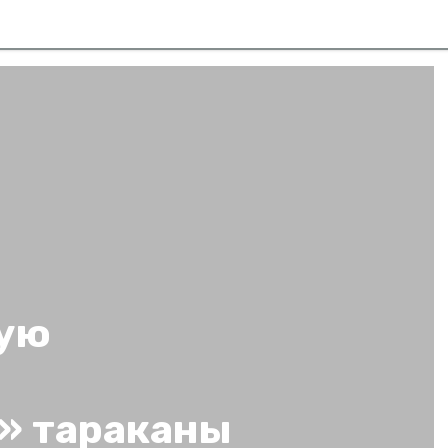
ую
» тараканы