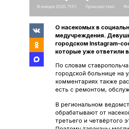
16 января 2020, 11:51
Происшествия
Фо
О насекомых в социальн
медучреждения. Девушка
городском Instagram-со
которые уже ответили в
По словам ставропольча
городской больнице на у
комментариях также рас
есть с ремонтом, обслу
В региональном ведомст
обрабатывают от насеко
третьего и четвёртого э
Поэтому тараканы могли