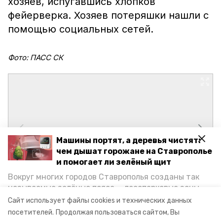
хозяев, испугавшись хлопков
фейерверка. Хозяев потеряшки нашли с
помощью социальных сетей.
Фото: ПАСС СК
Машины портят, а деревья чистят:
чем дышат горожане на Ставрополье
и помогает ли зелёный щит
Вокруг многих городов Ставрополья созданы так
называемые зелёные пояса — лесопарковые зоны,
снижающие негативное воздействие выхлопных
Сайт использует файлы cookies и технических данных
газов на атмосферу. Справляются ли они с
посетителей.
Продолжая пользоваться сайтом, Вы
постоянно растущим потоком автотранспорта и