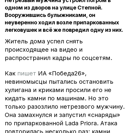
Нетрезвый мужчина устроил погром в
одном из дворов на улице Степной.
Вооружившись булыжниками, он
неуверенно ходил возле припаркованных
легковушек и всё же повредил одну из них.
Житель дома успел снять
происходящее на видео и
распространил кадры по соцсетям.
Как
пишет
ИА «Победа26»,
невиномысцы пытались остановить
хулигана и криками просили его не
кидать камни по машинам. Но это
только разозлило нетрезвого мужчину.
Она замахнулся и запустил «снаряды»
по припаркованной Lada Priora. Атака
повторилась несколько раз: камни