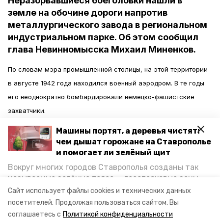
Неразорвавшиеся боеголовки нашли в
земле на обочине дороги напротив
металлургического завода в региональном
индустриальном парке. Об этом сообщил
глава Невинномысска Михаил Миненков.
По словам мэра промышленной столицы, на этой территории
в августе 1942 года находился военный аэродром. В те годы
его неоднократно бомбардировали немецко-фашистские
захватчики.
Машины портят, а деревья чистят:
«На месте происшествия работает наряд полиции.
чем дышат горожане на Ставрополье
Специалистам предстоит обезвредить две боеголовки: первая
и помогает ли зелёный щит
диаметром 85 миллиметров, вторая — 120-150 миллиметров»,
Вокруг многих городов Ставрополья созданы так
называемые зелёные пояса — лесопарковые зоны,
— сообщил Михаил Миненков.
снижающие негативное воздействие выхлопных
Сайт использует файлы cookies и технических данных
газов на атмосферу. Справляются ли они с
посетителей.
Продолжая пользоваться сайтом, Вы
Фото: администрация Невинномысска
постоянно растущим потоком автотранспорта и
соглашаетесь с
Политикой конфиденциальности