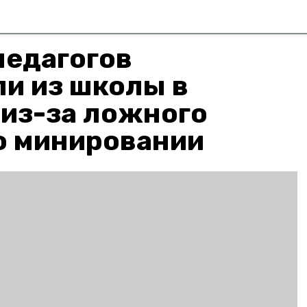
педагогов
и из школы в
 из-за ложного
о минировании