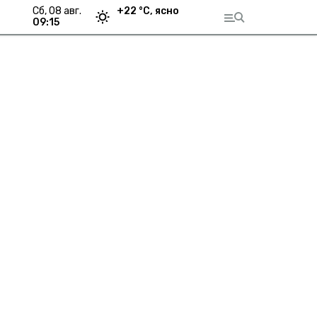
сб, 08 авг.
+
22
°С,
ясно
09:15