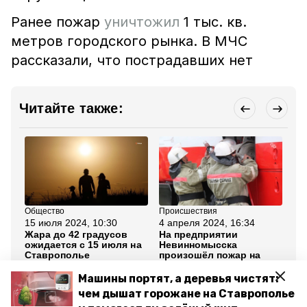
Ранее пожар
уничтожил
1 тыс. кв.
метров городского рынка. В МЧС
рассказали, что пострадавших нет
Читайте также:
Общество
Происшествия
Об
15 июля 2024, 10:30
4 апреля 2024, 16:34
27
Жара до 42 градусов
На предприятии
В 
ожидается с 15 июля на
Невинномысска
бу
Ставрополье
произошёл пожар на
БП
площади около 700 кв.
по
м.
Машины портят, а деревья чистят:
чем дышат горожане на Ставрополье
Все новости