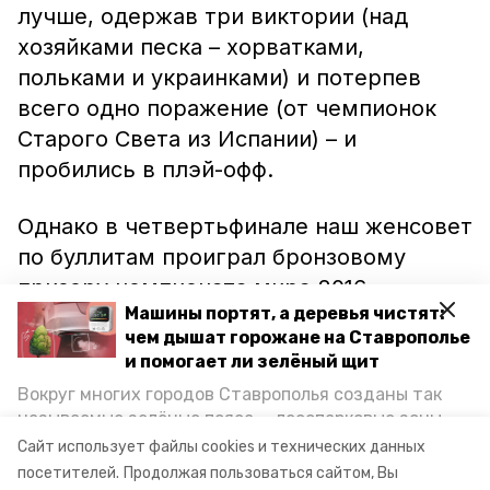
лучше, одержав три виктории (над
хозяйками песка – хорватками,
польками и украинками) и потерпев
всего одно поражение (от чемпионок
Старого Света из Испании) – и
пробились в плэй-офф.
Однако в четвертьфинале наш женсовет
по буллитам проиграл бронзовому
призеру чемпионата мира-2016
Машины портят, а деревья чистят:
Норвегии – и выбыл из борьбы за
чем дышат горожане на Ставрополье
медали. И все же завершили Евро-2017
и помогает ли зелёный щит
россиянки на мажорной ноте. В
Вокруг многих городов Ставрополья созданы так
утешительном турнире они сначала
называемые зелёные пояса — лесопарковые зоны,
одолели француженок, а затем и
снижающие негативное воздействие выхлопных
Сайт использует файлы cookies и технических данных
газов на атмосферу. Справляются ли они с
гречанок – и заняли пятое место.
посетителей.
Продолжая пользоваться сайтом, Вы