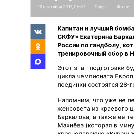
12 сентября 2017, 06:57
Спорт
Фото:
Капитан и лучший бомб
СКФУ» Екатерина Барка
России по гандболу, ко
тренировочный сбор в Н
Этот этап подготовки б
цикла чемпионата Европ
поединки состоятся 28-г
Напомним, что уже не п
женсовета из краевого ц
Баркалова, а также ее 
Махнёва (которая в мин
краснодарскую «Кубань»