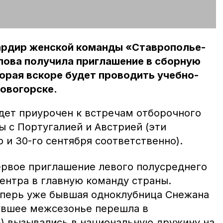
ардир женской команды «Ставрополье-
лова получила приглашение в сборную
торая вскоре будет проводить учебно-
овогорске.
удет приурочен к встречам отборочного
ы с Португалией и Австрией (эти
о и 30-го сентября соответственно).
ервое приглашение левого полусреднего
ентра в главную команду страны.
теперь уже бывшая одноклубница Снежана
увшее межсезонье перешла в
) вызывались в национальную дружину на