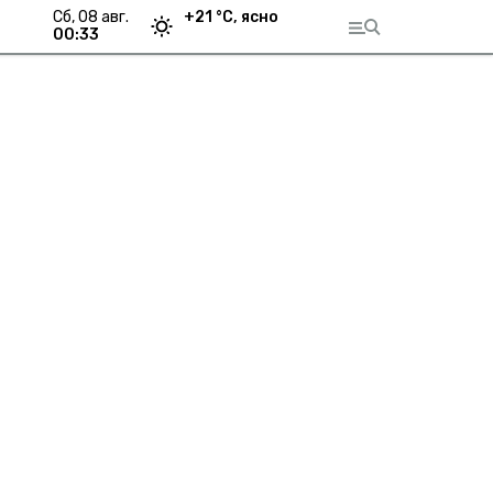
сб, 08 авг.
+
21
°С,
ясно
00:33