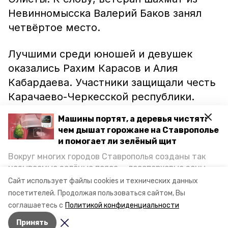
Невинномысска Валерий Баков занял
четвёртое место.
Лучшими среди юношей и девушек
оказались Рахим Карасов и Алия
Кабардаева. Участники защищали честь
Карачаево-Черкесской республики.
Машины портят, а деревья чистят:
Победителям вручили грамоты, медали
чем дышат горожане на Ставрополье
и денежные призы.
и помогает ли зелёный щит
Вокруг многих городов Ставрополья созданы так
Ранее сообщалось, что невинномысские
называемые зелёные пояса — лесопарковые зоны,
шахматисты
привезли
награды из
снижающие негативное воздействие выхлопных
Сайт использует файлы cookies и технических данных
газов на атмосферу. Справляются ли они с
Волгограда.
посетителей.
Продолжая пользоваться сайтом, Вы
постоянно растущим потоком автотранспорта и
соглашаетесь с
Политикой конфиденциальности
каким воздухом дышат жители края, узнала
Принять
корреспондент «Победы26».
Авторы:
Сталина Лесь-Нелина