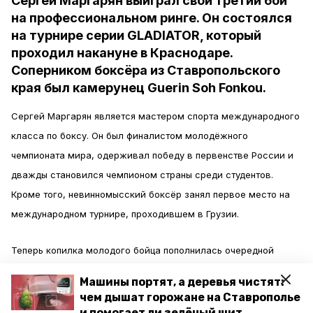
Сергей Маргарян выиграл свой третий бой
на профессиональном ринге. Он состоялся
на турнире серии GLADIATOR, который
проходил накануне в Краснодаре.
Соперником боксёра из Ставропольского
края был камерунец Guerin Soh Fonkou.
Сергей Маргарян является мастером спорта международного
класса по боксу. Он был финалистом молодёжного
чемпионата мира, одерживал победу в первенстве России и
дважды становился чемпионом страны среди студентов.
Кроме того, невинномысский боксёр занял первое место на
международном турнире, проходившем в Грузии.
Теперь копилка молодого бойца пополнилась очередной
победой. Поединок проходил в весовой категории 66,7
Машины портят, а деревья чистят:
килограмма. Он стал шестым в программе вечера.
чем дышат горожане на Ставрополье
Спортсмена поздравил с победой глава Невинномысска
и помогает ли зелёный щит