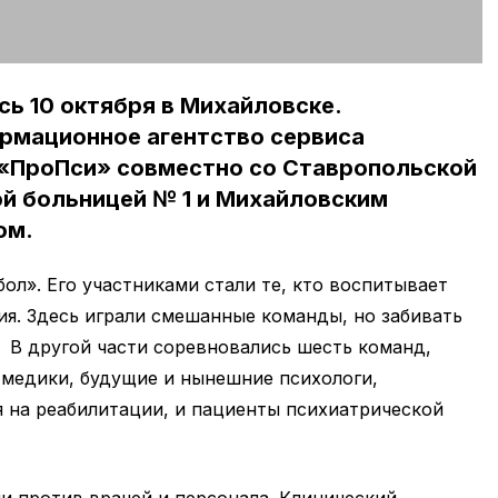
ь 10 октября в Михайловске.
ормационное агентство сервиса
 «ПроПси» совместно со Ставропольской
й больницей № 1 и Михайловским
ом.
ол». Его участниками стали те, кто воспитывает
ия. Здесь играли смешанные команды, но забивать
 В другой части соревновались шесть команд,
-медики, будущие и нынешние психологи,
 на реабилитации, и пациенты психиатрической
и против врачей и персонала. Клинический