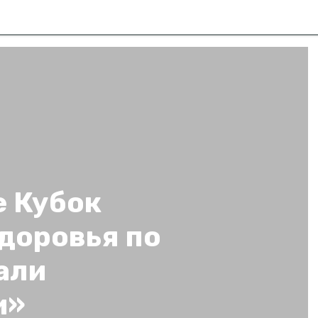
е Кубок
доровья по
али
и»