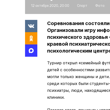
12 октября 2020, 20:00
Спорт
Фото:
Соревнования состоялис
Организовали игру инф
психического здоровья
краевой психиатрическо
психологическим центр
Турнир открыл «семейный футб
детей с особенностями развит
могли только женщины и дети.
среди которых были студенты
психиатры, люди, находящиеся
клиники.
Помимо этого, пациенты играл