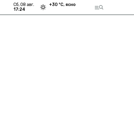
сб, 08 авг.
+
30
°С,
ясно
17:24