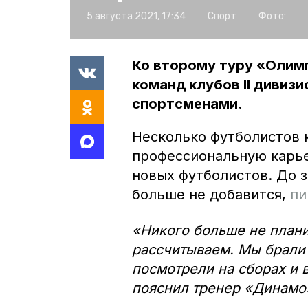
5 августа 2021, 17:34
Спорт
Фото:
Ко второму туру «Олим
команд клубов II дивиз
спортсменами.
Несколько футболистов
профессиональную карь
новых футболистов. До 
больше не добавится,
пи
«Никого больше не плани
рассчитываем. Мы брали 
посмотрели на сборах и 
пояснил тренер «Динамо