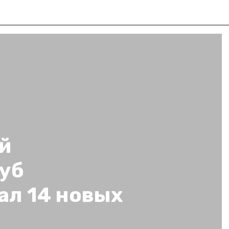
й
уб
ал 14 новых