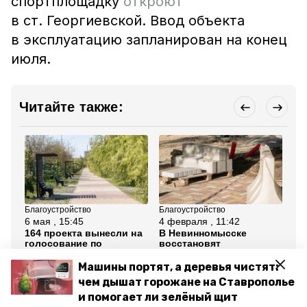
спортплощадку
откроют
в ст. Георгиевской. Ввод объекта
в эксплуатацию запланирован на конец
июля.
Читайте также:
Благоустройство
Благоустройство
Бла
6 мая , 15:45
4 февраля , 11:42
26
164 проекта вынесли на
В Невинномысске
По
голосование по
восстановят
бл
благоустройству на
благоустройство после
вы
Ставрополье
ремонта теплосетей
Не
Машины портят, а деревья чистят:
чем дышат горожане на Ставрополье
Все новости
и помогает ли зелёный щит