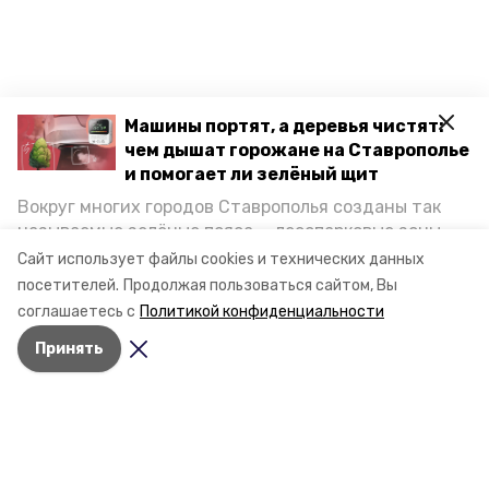
Машины портят, а деревья чистят:
чем дышат горожане на Ставрополье
и помогает ли зелёный щит
Вокруг многих городов Ставрополья созданы так
называемые зелёные пояса — лесопарковые зоны,
снижающие негативное воздействие выхлопных
Сайт использует файлы cookies и технических данных
газов на атмосферу. Справляются ли они с
посетителей.
Продолжая пользоваться сайтом, Вы
постоянно растущим потоком автотранспорта и
соглашаетесь с
Политикой конфиденциальности
каким воздухом дышат жители края, узнала
Принять
корреспондент «Победы26».
Разделы
Новости