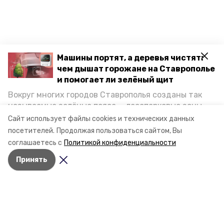
Машины портят, а деревья чистят:
чем дышат горожане на Ставрополье
и помогает ли зелёный щит
Вокруг многих городов Ставрополья созданы так
называемые зелёные пояса — лесопарковые зоны,
снижающие негативное воздействие выхлопных
Сайт использует файлы cookies и технических данных
газов на атмосферу. Справляются ли они с
посетителей.
Продолжая пользоваться сайтом, Вы
постоянно растущим потоком автотранспорта и
соглашаетесь с
Политикой конфиденциальности
каким воздухом дышат жители края, узнала
Принять
корреспондент «Победы26».
Разделы
Новости