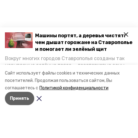
Машины портят, а деревья чистят:
чем дышат горожане на Ставрополье
и помогает ли зелёный щит
Вокруг многих городов Ставрополья созданы так
называемые зелёные пояса — лесопарковые зоны,
снижающие негативное воздействие выхлопных
Сайт использует файлы cookies и технических данных
газов на атмосферу. Справляются ли они с
посетителей.
Продолжая пользоваться сайтом, Вы
постоянно растущим потоком автотранспорта и
соглашаетесь с
Политикой конфиденциальности
каким воздухом дышат жители края, узнала
Принять
корреспондент «Победы26».
Разделы
Новости