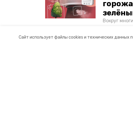
горожа
зелёны
Вокруг мног
лесопарковы
атмосферу. 
Сайт использует файлы cookies и технических данных 
и каким воз
Разделы
О комп
Новости
Докуме
Статьи
Контакт
© 2017 — 2025 «Невинномысский.
16+
Учредитель ГАУ СК «Ставропольское краевое информац
Главный редактор Тимченко М.П.
+7 (86-52) 33-51-05