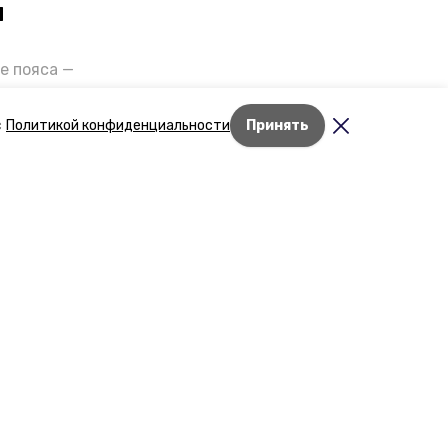
и
е пояса —
газов на
отранспорта
с
Политикой конфиденциальности
Принять
ды26».