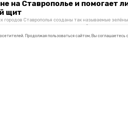
не на Ставрополье и помогает л
й щит
их городов Ставрополья созданы так называемые зелёны
е зоны, снижающие негативное воздействие выхлопных 
Справляются ли они с постоянно растущим потоком авт
посетителей.
Продолжая пользоваться сайтом, Вы соглашаетесь 
духом дышат жители края, узнала корреспондент «Побе
ании
Мы в соцсетях
нты
ная информация
РУ» — портал города Невинномысска
ионное агентство»