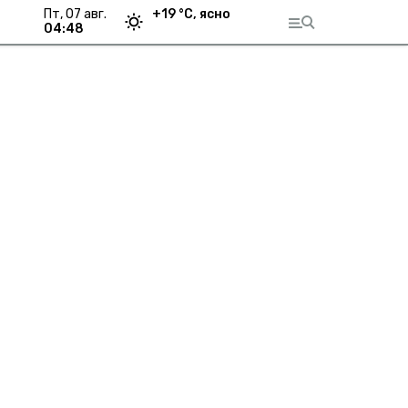
пт, 07 авг.
+
19
°С,
ясно
04:48