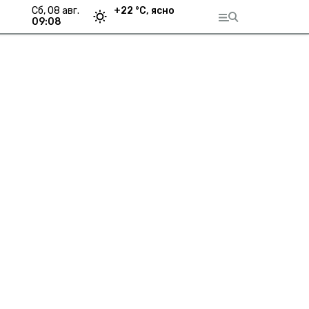
сб, 08 авг.
+
22
°С,
ясно
09:08