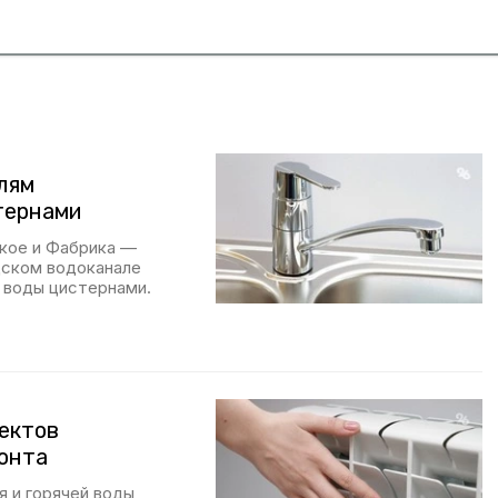
лям
тернами
кое и Фабрика —
одском водоканале
 воды цистернами.
ъектов
монта
я и горячей воды