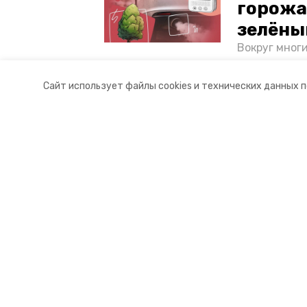
горожа
зелёны
Вокруг мног
лесопарковы
атмосферу. 
Сайт использует файлы cookies и технических данных 
и каким воз
Разделы
О комп
Новости
Докуме
Статьи
Контакт
© 2017 — 2025 «Невинномысский.
16+
Учредитель ГАУ СК «Ставропольское краевое информац
Главный редактор Тимченко М.П.
+7 (86-52) 33-51-05