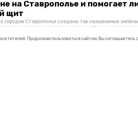
не на Ставрополье и помогает л
й щит
их городов Ставрополья созданы так называемые зелёны
е зоны, снижающие негативное воздействие выхлопных 
Справляются ли они с постоянно растущим потоком авт
посетителей.
Продолжая пользоваться сайтом, Вы соглашаетесь 
духом дышат жители края, узнала корреспондент «Побе
ании
Мы в соцсетях
нты
ная информация
РУ» — портал города Невинномысска
ионное агентство»