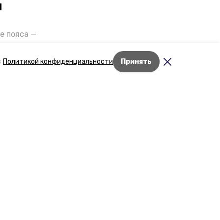
и
е пояса —
газов на
отранспорта
с
Политикой конфиденциальности
Принять
ды26».