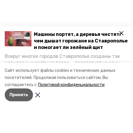
Машины портят, а деревья чистят:
чем дышат горожане на Ставрополье
и помогает ли зелёный щит
Вокруг многих городов Ставрополья созданы так
называемые зелёные пояса — лесопарковые зоны,
снижающие негативное воздействие выхлопных
Сайт использует файлы cookies и технических данных
газов на атмосферу. Справляются ли они с
посетителей.
Продолжая пользоваться сайтом, Вы
постоянно растущим потоком автотранспорта и
соглашаетесь с
Политикой конфиденциальности
каким воздухом дышат жители края, узнала
Принять
корреспондент «Победы26».
Разделы
Новости