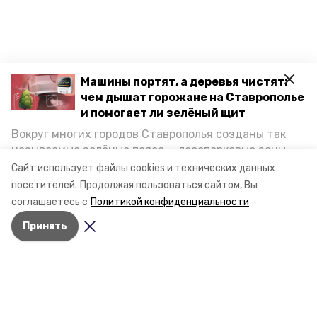
Машины портят, а деревья чистят:
чем дышат горожане на Ставрополье
и помогает ли зелёный щит
Вокруг многих городов Ставрополья созданы так
называемые зелёные пояса — лесопарковые зоны,
снижающие негативное воздействие выхлопных
Сайт использует файлы cookies и технических данных
газов на атмосферу. Справляются ли они с
посетителей.
Продолжая пользоваться сайтом, Вы
постоянно растущим потоком автотранспорта и
соглашаетесь с
Политикой конфиденциальности
каким воздухом дышат жители края, узнала
Принять
корреспондент «Победы26».
Разделы
Новости