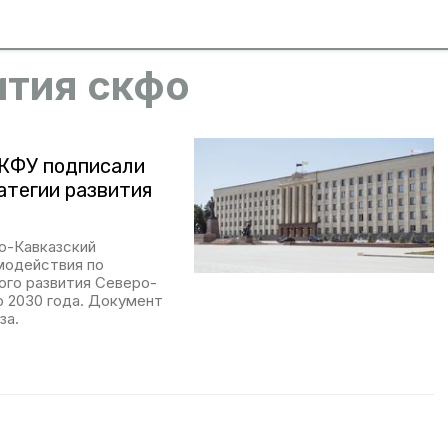
ития скфо
СКФУ подписали
атегии развития
о-Кавказский
модействия по
ого развития Северо-
о 2030 года. Документ
за.