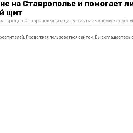
не на Ставрополье и помогает л
й щит
их городов Ставрополья созданы так называемые зелёны
е зоны, снижающие негативное воздействие выхлопных 
Справляются ли они с постоянно растущим потоком авт
посетителей.
Продолжая пользоваться сайтом, Вы соглашаетесь 
духом дышат жители края, узнала корреспондент «Побе
ании
Мы в соцсетях
нты
ная информация
РУ» — портал города Невинномысска
ионное агентство»