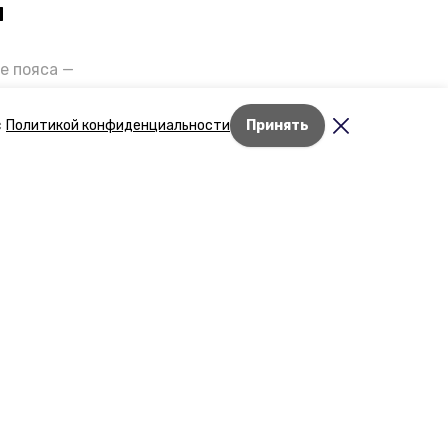
и
е пояса —
газов на
отранспорта
с
Политикой конфиденциальности
Принять
ды26».