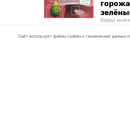
горожа
зелёны
Вокруг мног
лесопарковы
атмосферу. 
Сайт использует файлы cookies и технических данных 
и каким воз
Разделы
О комп
Новости
Докуме
Статьи
Контакт
© 2017 — 2025 «Невинномысский.
16+
Учредитель ГАУ СК «Ставропольское краевое информац
Главный редактор Тимченко М.П.
+7 (86-52) 33-51-05