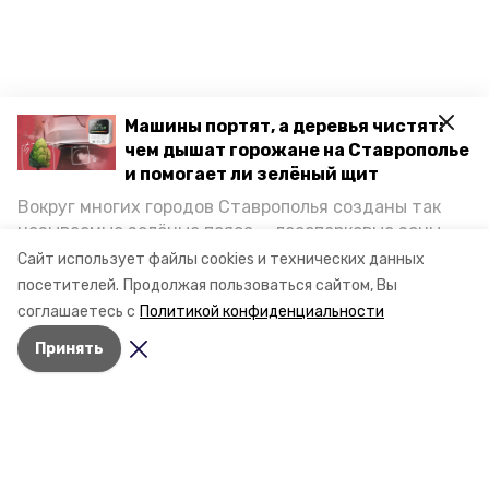
Машины портят, а деревья чистят:
чем дышат горожане на Ставрополье
и помогает ли зелёный щит
Вокруг многих городов Ставрополья созданы так
называемые зелёные пояса — лесопарковые зоны,
снижающие негативное воздействие выхлопных
Сайт использует файлы cookies и технических данных
газов на атмосферу. Справляются ли они с
посетителей.
Продолжая пользоваться сайтом, Вы
постоянно растущим потоком автотранспорта и
соглашаетесь с
Политикой конфиденциальности
каким воздухом дышат жители края, узнала
Принять
корреспондент «Победы26».
Разделы
Новости