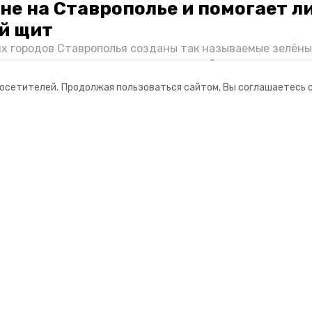
не на Ставрополье и помогает л
й щит
их городов Ставрополья созданы так называемые зелёны
е зоны, снижающие негативное воздействие выхлопных 
Справляются ли они с постоянно растущим потоком авт
посетителей.
Продолжая пользоваться сайтом, Вы соглашаетесь 
духом дышат жители края, узнала корреспондент «Побе
ании
Мы в соцсетях
нты
ная информация
РУ» — портал города Невинномысска
ионное агентство»