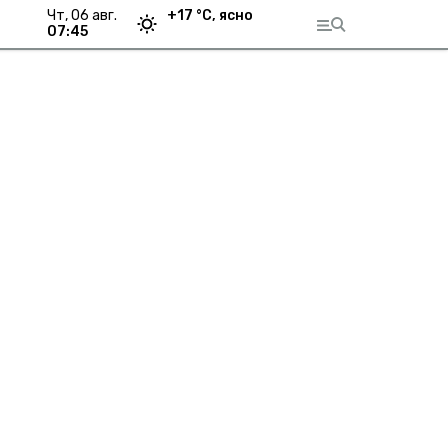
чт, 06 авг.
+
17
°С,
ясно
07:45