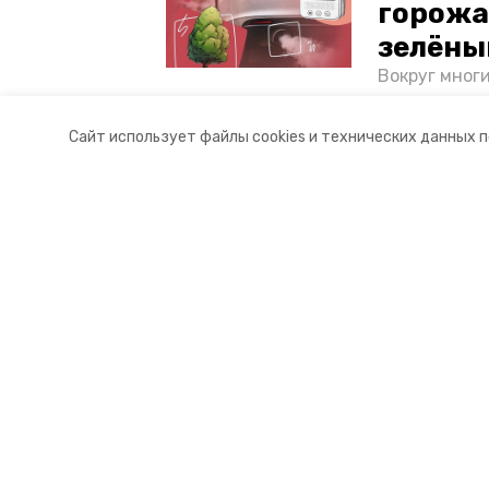
горожа
зелёны
Вокруг мног
лесопарковы
атмосферу. 
Сайт использует файлы cookies и технических данных 
и каким воз
Разделы
О комп
Новости
Докуме
Статьи
Контакт
© 2017 — 2025 «Невинномысский.
16+
Учредитель ГАУ СК «Ставропольское краевое информац
Главный редактор Тимченко М.П.
+7 (86-52) 33-51-05