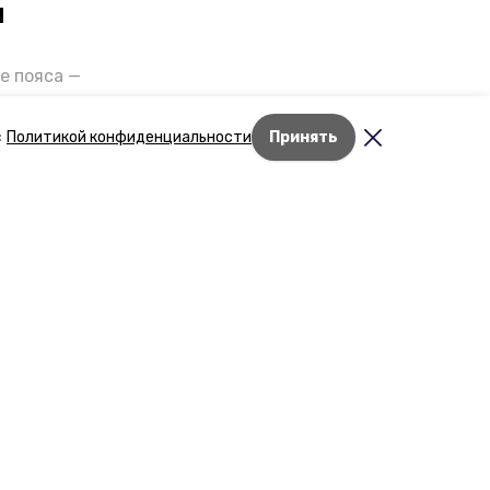
и
е пояса —
газов на
отранспорта
с
Политикой конфиденциальности
Принять
ды26».