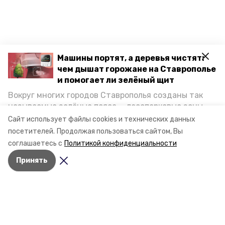
Машины портят, а деревья чистят:
чем дышат горожане на Ставрополье
и помогает ли зелёный щит
Вокруг многих городов Ставрополья созданы так
называемые зелёные пояса — лесопарковые зоны,
снижающие негативное воздействие выхлопных
Сайт использует файлы cookies и технических данных
газов на атмосферу. Справляются ли они с
посетителей.
Продолжая пользоваться сайтом, Вы
постоянно растущим потоком автотранспорта и
соглашаетесь с
Политикой конфиденциальности
каким воздухом дышат жители края, узнала
Принять
корреспондент «Победы26».
Разделы
Новости