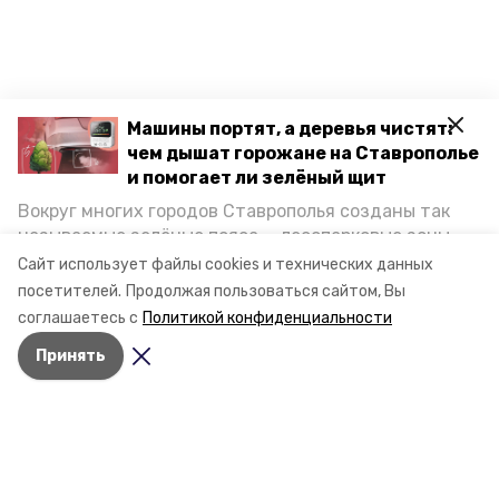
Машины портят, а деревья чистят:
чем дышат горожане на Ставрополье
и помогает ли зелёный щит
Вокруг многих городов Ставрополья созданы так
называемые зелёные пояса — лесопарковые зоны,
снижающие негативное воздействие выхлопных
Сайт использует файлы cookies и технических данных
газов на атмосферу. Справляются ли они с
посетителей.
Продолжая пользоваться сайтом, Вы
постоянно растущим потоком автотранспорта и
соглашаетесь с
Политикой конфиденциальности
каким воздухом дышат жители края, узнала
Принять
корреспондент «Победы26».
Разделы
Новости