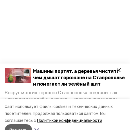
Машины портят, а деревья чистят:
чем дышат горожане на Ставрополье
и помогает ли зелёный щит
Вокруг многих городов Ставрополья созданы так
называемые зелёные пояса — лесопарковые зоны,
снижающие негативное воздействие выхлопных
Сайт использует файлы cookies и технических данных
газов на атмосферу. Справляются ли они с
посетителей.
Продолжая пользоваться сайтом, Вы
постоянно растущим потоком автотранспорта и
соглашаетесь с
Политикой конфиденциальности
каким воздухом дышат жители края, узнала