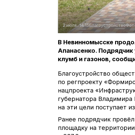
2 июля , 14:15
Благоустройство
Фот
В Невинномысске продол
Апанасенко. Подрядчик
клумб и газонов, сообщ
Благоустройство общест
по регпроекту «Формир
нацпроекта «Инфраструк
губернатора Владимира 
на эти цели поступает и
Ранее подрядчик провёл
площадку на территории