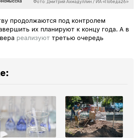
инномысска
Фото: Дмитрий Ахмадуллин / ИА «Победа26»
тву продолжаются под контролем
вершить их планируют к концу года. А в
квера
реализуют
третью очередь
е: