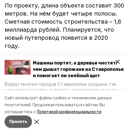
По проекту, длина объекта составит 300
метров. На нём будет четыре полосы.
Сметная стоимость строительства – 1,6
миллиарда рублей. Планируется, что
новый путепровод появится в 2020
году.
Ранее сообщалось, что
губернатор
Машины портят, а деревья чистят:
Ставрополья присутствовал
в
чем дышат горожане на Ставрополье
и помогает ли зелёный щит
Пятигорске на открытии школы №31 со
Вокруг многих городов Ставрополья созданы так
называемые зелёные пояса — лесопарковые зоны,
снижающие негативное воздействие выхлопных
Сайт использует файлы cookies и технических данных
газов на атмосферу. Справляются ли они с
посетителей.
Продолжая пользоваться сайтом, Вы
постоянно растущим потоком автотранспорта и
соглашаетесь с
Политикой конфиденциальности
каким воздухом дышат жители края, узнала
Принять
корреспондент «Победы26».
Авторы:
Ольга Дьякова