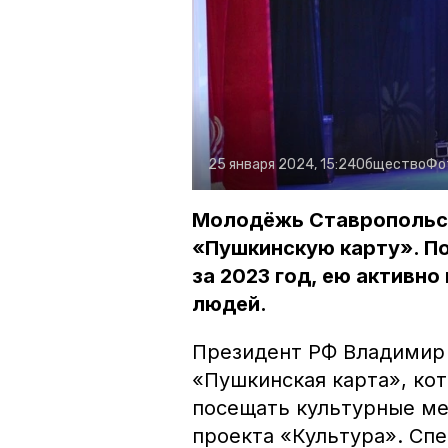
25 января 2024, 15:24
Общество
Фо
Молодёжь Ставропольск
«Пушкинскую карту». П
за 2023 год, ею активн
людей.
Президент РФ Владимир
«Пушкинская карта», ко
посещать культурные ме
проекта «Культура». Сп