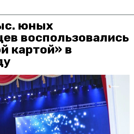
ыс. юных
цев воспользовались
й картой» в
ду