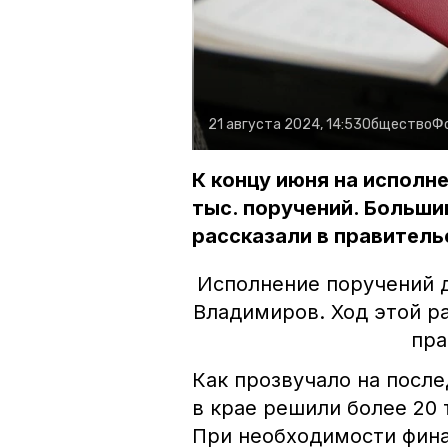
21 августа 2024, 14:53
Общество
Ф
К концу июня на исполне
тыс. поручений. Больши
рассказали в правитель
Исполнение поручений 
Владимиров. Ход этой р
пра
Как прозвучало на после
в крае решили более 20 
При необходимости фина