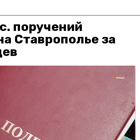
с. поручений
а Ставрополье за
цев