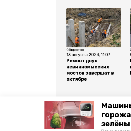
Общество
13 августа 2024, 11:07
Ремонт двух
невинномысских
мостов завершат в
октябре
Машины
Все новости
горожа
зелёны
ставропольский край
влади