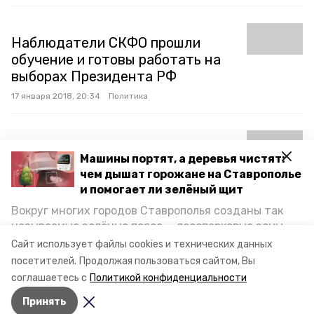
Наблюдатели СКФО прошли
обучение и готовы работать на
выборах Президента РФ
17 января 2018, 20:34
Политика
Ставропольские либерал-
Машины портят, а деревья чистят:
демократы просят Жириновского
чем дышат горожане на Ставрополье
разобраться с их зарплатами
и помогает ли зелёный щит
18 декабря 2017, 18:28
Политика
Вокруг многих городов Ставрополья созданы так
называемые зелёные пояса — лесопарковые зоны,
снижающие негативное воздействие выхлопных
Сайт использует файлы cookies и технических данных
Региональная неделя депутатов
газов на атмосферу. Справляются ли они с
посетителей.
Продолжая пользоваться сайтом, Вы
постоянно растущим потоком автотранспорта и
ГДРФ стартует на Ставрополье
соглашаетесь с
Политикой конфиденциальности
каким воздухом дышат жители края, узнала
1 ноября 2017, 11:42
Политика
Принять
корреспондент «Победы26».