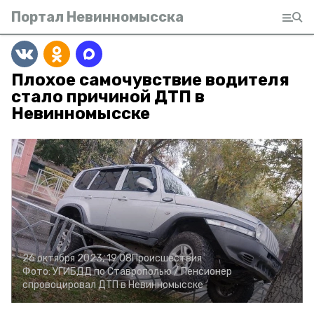
Портал Невинномысска
Плохое самочувствие водителя
стало причиной ДТП в
Невинномысске
26 октября 2023, 19:08
Происшествия
Фото:
УГИБДД по Ставрополью /
Пенсионер
спровоцировал ДТП в Невинномысске