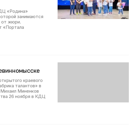
КДЦ «Родина»
 которой занимаются
з от жюри.
т «Портала
Невинномысске
 открытого краевого
абрика талантов» в
 Михаил Миненков
ства 26 ноября в КДЦ