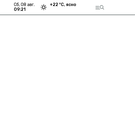
сб, 08 авг.
+
22
°С,
ясно
09:21