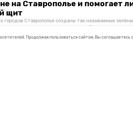
не на Ставрополье и помогает л
й щит
их городов Ставрополья созданы так называемые зелёны
е зоны, снижающие негативное воздействие выхлопных 
Справляются ли они с постоянно растущим потоком авт
посетителей.
Продолжая пользоваться сайтом, Вы соглашаетесь 
духом дышат жители края, узнала корреспондент «Побе
ании
Мы в соцсетях
нты
ная информация
РУ» — портал города Невинномысска
ионное агентство»