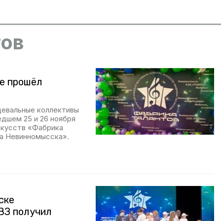
тов
е прошёл
цевальные коллективы
едшем 25 и 26 ноября
скусств «Фабрика
а Невинномысска».
ске
ВЗ получил