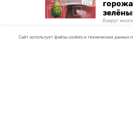
горожа
зелёны
Вокруг мног
лесопарковы
атмосферу. 
Сайт использует файлы cookies и технических данных 
и каким воз
Разделы
О комп
Новости
Докуме
Статьи
Контакт
© 2017 — 2025 «Невинномысский.
16+
Учредитель ГАУ СК «Ставропольское краевое информац
Главный редактор Тимченко М.П.
+7 (86-52) 33-51-05