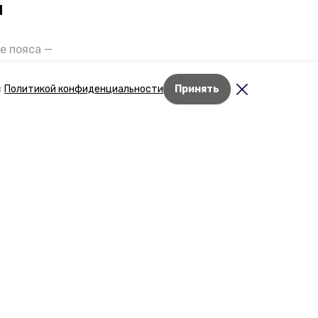
и
е пояса —
газов на
отранспорта
с
Политикой конфиденциальности
Принять
ды26».