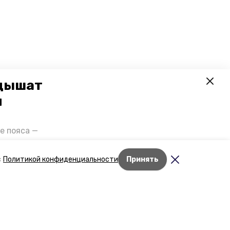
 дышат
и
е пояса —
газов на
отранспорта
с
Политикой конфиденциальности
Принять
ды26».