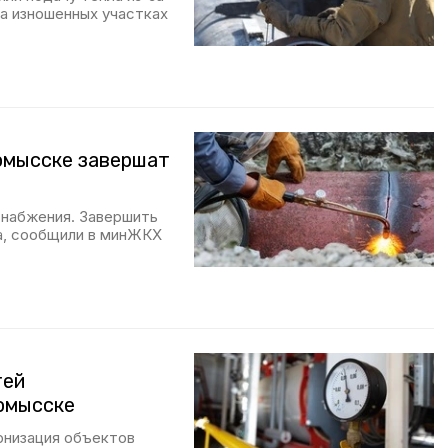
на изношенных участках
омысске завершат
набжения. Завершить
а, сообщили в минЖКХ
тей
омысске
низация объектов