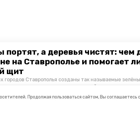
 портят, а деревья чистят: чем
не на Ставрополье и помогает л
й щит
их городов Ставрополья созданы так называемые зелёны
е зоны, снижающие негативное воздействие выхлопных 
Справляются ли они с постоянно растущим потоком авт
посетителей.
Продолжая пользоваться сайтом, Вы соглашаетесь 
духом дышат жители края, узнала корреспондент «Побе
ании
Мы в соцсетях
нты
ная информация
РУ» — портал города Невинномысска