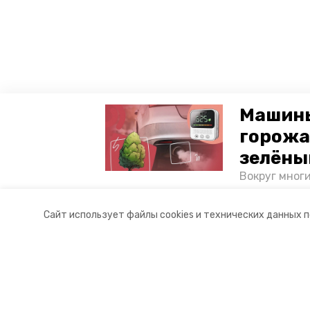
Машины
горожа
зелёны
Вокруг мног
лесопарковы
атмосферу. 
Сайт использует файлы cookies и технических данных 
и каким воз
Разделы
О комп
Новости
Докуме
Статьи
Контакт
© 2017 — 2025 «Невинномысский.