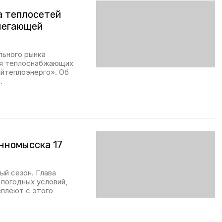
а теплосетей
легающей
льного рынка
ия теплоснабжающих
йтеплоэнерго». Об
.
нномысска 17
ый сезон. Глава
 погодных условий,
еплеют с этого