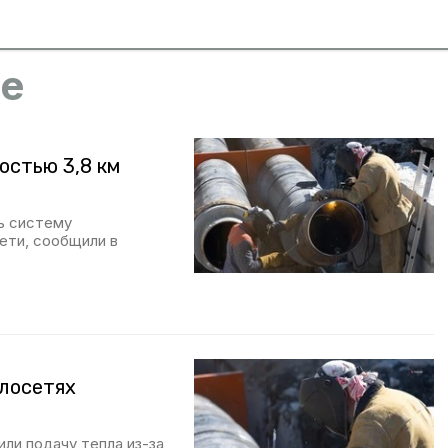
е
остью 3,8 км
ь систему
ети, сообщили в
плосетях
ли подачу тепла из-за