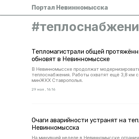
Портал Невинномысска
#
теплоснабжени
Тепломагистрали общей протяжённ
обновят в Невинномысске
В Невинномысске продолжат модернизироват
теплоснабжения. Работы охватят ещё 3,8 км с
минЖКХ Ставрополья.
29 мая , 16:16
Очаги аварийности устранят на те
Невинномысска
На минувшей неделе в Невинномысске ограничи