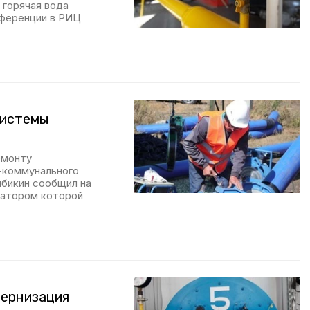
 горячая вода
нференции в РИЦ
системы
емонту
-коммунального
ябикин сообщил на
ратором которой
дернизация