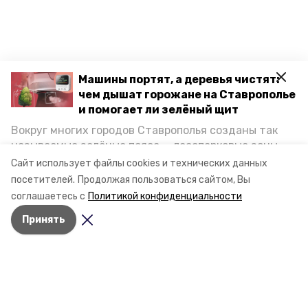
Машины портят, а деревья чистят:
чем дышат горожане на Ставрополье
и помогает ли зелёный щит
Вокруг многих городов Ставрополья созданы так
называемые зелёные пояса — лесопарковые зоны,
снижающие негативное воздействие выхлопных
Сайт использует файлы cookies и технических данных
газов на атмосферу. Справляются ли они с
посетителей.
Продолжая пользоваться сайтом, Вы
постоянно растущим потоком автотранспорта и
соглашаетесь с
Политикой конфиденциальности
каким воздухом дышат жители края, узнала
Принять
корреспондент «Победы26».
Разделы
Новости