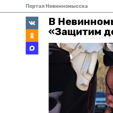
Портал Невинномысска
В Невинном
«Защитим де