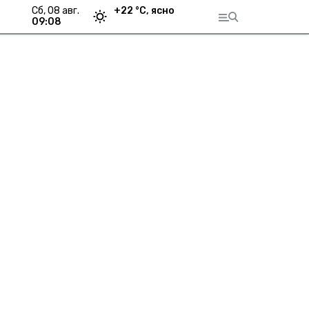
сб, 08 авг.
+
22
°С,
ясно
09:08