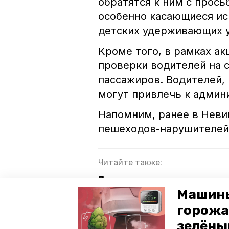
обратятся к ним с прось
особенно касающиеся ис
детских удерживающих у
Кроме того, в рамках а
проверки водителей на 
пассажиров. Водителей,
могут привлечь к админ
Напомним, ранее в Нев
пешеходов-нарушителей
Читайте также:
Плохое самочувствие водите
Машины
На Ставрополье с начала год
горожа
зелёны