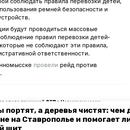
бой соблюдать правила перевозки детей,
пользования ремней безопасности и
стройств.
кции будут проводиться массовые
соблюдение правил перевозки детей-
 которые не соблюдают эти правила,
истративной ответственности.
инномысске
провели
рейд против
.
ля стало причиной ДТП в Невинномысске
 портят, а деревья чистят: чем
а выявили более 700 нетрезвых водителей
не на Ставрополье и помогает л
й щит