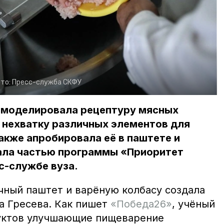
то:
Пресс-служба СКФУ
смоделировала рецептуру мясных
 нехватку различных элементов для
также апробировала её в паштете и
тала частью программы «Приоритет
с-службе вуза.
ный паштет и варëную колбасу создала
а Гресева. Как пишет
«Победа26»
, учëный
дуктов улучшающие пищеварение