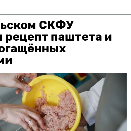
льском СКФУ
 рецепт паштета и
богащëнных
ми