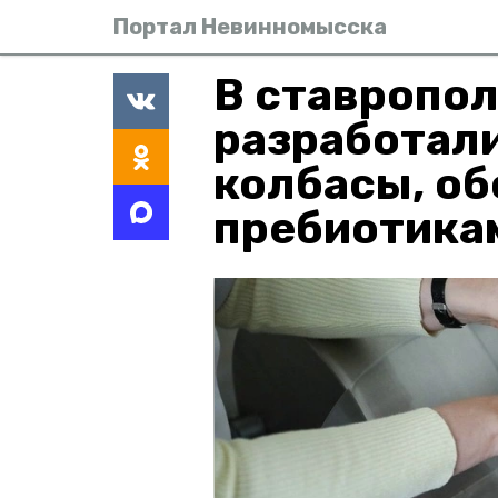
Портал Невинномысска
В ставропо
разработали
колбасы, о
пребиотика