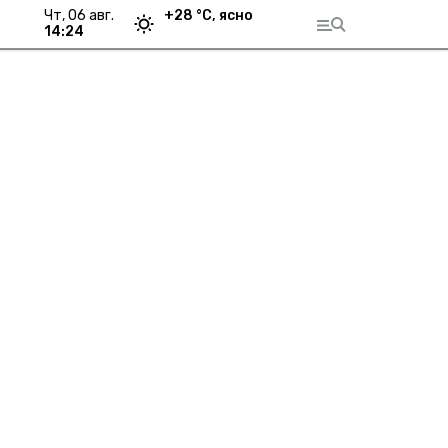
чт, 06 авг.
+
28
°С,
ясно
14:24