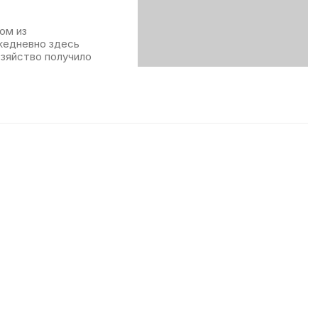
ом из
жедневно здесь
озяйство получило