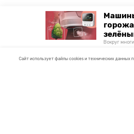
Машины
горожа
зелёны
Вокруг мног
лесопарковы
атмосферу. 
Сайт использует файлы cookies и технических данных 
и каким воз
Разделы
О комп
Новости
Докуме
Статьи
Контакт
© 2017 — 2025 «Невинномысский.
16+