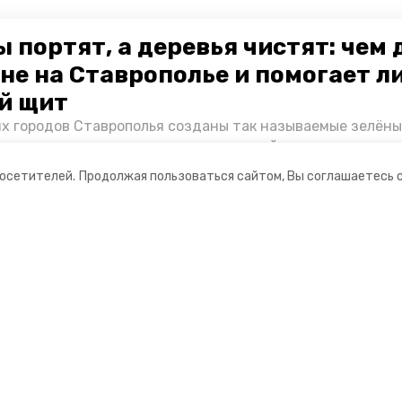
 портят, а деревья чистят: чем
не на Ставрополье и помогает л
й щит
их городов Ставрополья созданы так называемые зелёны
е зоны, снижающие негативное воздействие выхлопных 
Справляются ли они с постоянно растущим потоком авт
посетителей.
Продолжая пользоваться сайтом, Вы соглашаетесь 
духом дышат жители края, узнала корреспондент «Побе
ании
Мы в соцсетях
нты
ная информация
РУ» — портал города Невинномысска