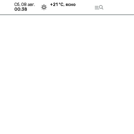
сб, 08 авг.
+
21
°С,
ясно
00:38