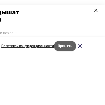
 дышат
и
е пояса —
газов на
отранспорта
с
Политикой конфиденциальности
Принять
ды26».