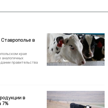
 Ставрополье в
ропольском крае
е аналогичных
едании правительства
продукции в
а 7%