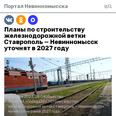
Портал Невинномысска
Планы по строительству
железнодорожной ветки
Ставрополь — Невинномысск
уточнят в 2027 году
2 ноября 2023, 08:04
Общество
Фото:
ИА «Победа26» /
Строительство
железнодорожной ветки Ставрополь — Невинномысск
начнётся не ранее 2027 года