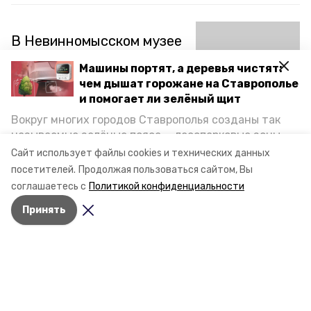
В Невинномысском музее
открылась экспозиция,
Машины портят, а деревья чистят:
посвящённая военному
чем дышат горожане на Ставрополье
хирургу
и помогает ли зелёный щит
Вокруг многих городов Ставрополья созданы так
«Подвиг хирурга Суховой Марии Иосифовны» – так
называемые зелёные пояса — лесопарковые зоны,
называется выставка, которая открылась в
Невинномысском историко-краеведческом музее.
снижающие негативное воздействие выхлопных
Сайт использует файлы cookies и технических данных
Выставка посвящена 72-й годовщине освобождения
газов на атмосферу. Справляются ли они с
посетителей.
Продолжая пользоваться сайтом, Вы
города от фашистов и 70-летию Великой Победы.
постоянно растущим потоком автотранспорта и
соглашаетесь с
Политикой конфиденциальности
каким воздухом дышат жители края, узнала
22 января 2015, 17:23
Принять
корреспондент «Победы26».
Вспоминая годы войны
В музее города Невинномысска состоялась встреча